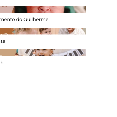
cimento do Guilherme
nte
ah