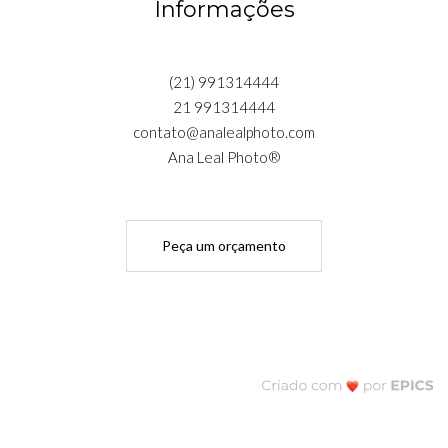
Informações
(21) 991314444
21 991314444
contato@analealphoto.com
Ana Leal Photo®
Peça um orçamento