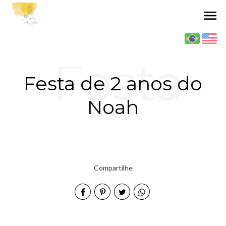
menu
Festa
Festa de 2 anos do
Noah
de 2
Compartilhe
anos do