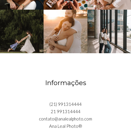
Informações
(21) 991314444
21 991314444
contato@analealphoto.com
Ana Leal Photo®