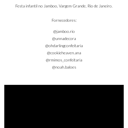
Noah
Festa infantil no Jamboo, Vargem Grande, Rio de Janeiro.
Fornecedores:
@jamboo.rio
@unnadecora
@ohdarlingconfeitaria
@cookieheaven.ana
@rmimos_confeitaria
@noah.baloes