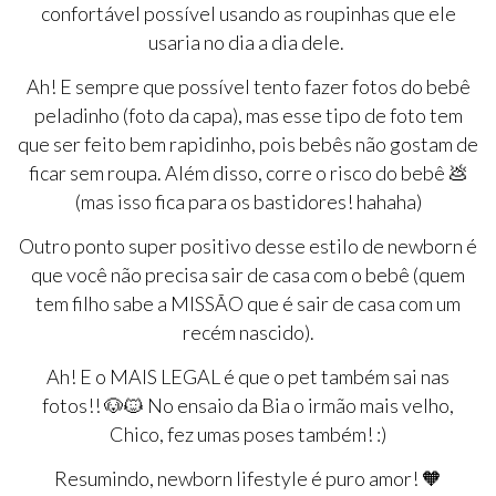
confortável possível usando as roupinhas que ele
usaria no dia a dia dele.
Ah! E sempre que possível tento fazer fotos do bebê
peladinho (foto da capa), mas esse tipo de foto tem
que ser feito bem rapidinho, pois bebês não gostam de
ficar sem roupa. Além disso, corre o risco do bebê 💩
(mas isso fica para os bastidores! hahaha)
Outro ponto super positivo desse estilo de newborn é
que você não precisa sair de casa com o bebê (quem
tem filho sabe a MISSÃO que é sair de casa com um
recém nascido).
Ah! E o MAIS LEGAL é que o pet também sai nas
fotos!! 🐶🐱 No ensaio da Bia o irmão mais velho,
Chico, fez umas poses também! :)
Resumindo, newborn lifestyle é puro amor! 🧡