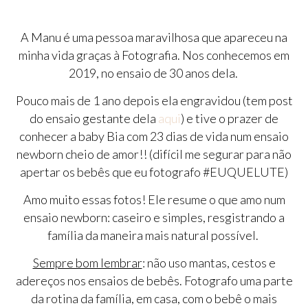
e
A Manu é uma pessoa maravilhosa que apareceu na
minha vida graças à Fotografia. Nos conhecemos em
2019, no ensaio de 30 anos dela.
Pouco mais de 1 ano depois ela engravidou (tem post
do ensaio gestante dela
aqui
) e tive o prazer de
conhecer a baby Bia com 23 dias de vida num ensaio
newborn cheio de amor!! (difícil me segurar para não
apertar os bebês que eu fotografo #EUQUELUTE)
Amo muito essas fotos! Ele resume o que amo num
ensaio newborn: caseiro e simples, resgistrando a
família da maneira mais natural possível.
Sempre bom lembrar
: não uso mantas, cestos e
adereços nos ensaios de bebês. Fotografo uma parte
da rotina da família, em casa, com o bebê o mais