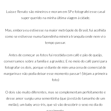
bebê
Luiza e Renato são mineiros e moram em SP e fotografei esse casal
super querido na minha última viagem à cidade.
Mas, embora eu estivesse na maior metrópole do Brasil, fui acolhida
surpres
como se estivesse numa fazendinha mineira tranquila onde nem vi o
tempo passar.
Antes de começar as fotos fui recebida com café e pão de queijo,
conversamos sobre a família e a gravidez. E no meio do café parei para
a
fotografar os dois, porque vi diante de mim uma cena de comercial de
margarina e não podia deixar esse momento passar! (Vejam a primeira
foto)
O dois são muito diferentes, mas se complementam perfeitamente e
desse amor surgiu uma sementinha (que já está do tamanho de um
melão), um baby arco-íris, que só vão descobrir o sexo no dia do
nascimento.