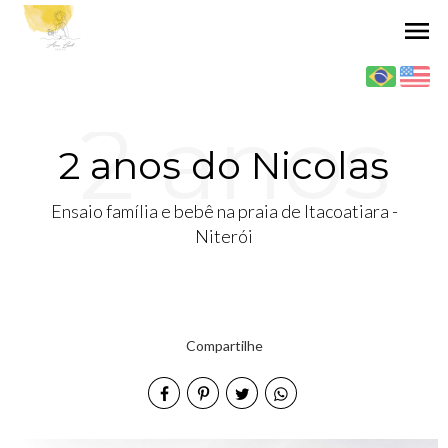
menu
2 anos
2 anos do Nicolas
Ensaio família e bebê na praia de Itacoatiara -
do
Niterói
Compartilhe
Nicolas