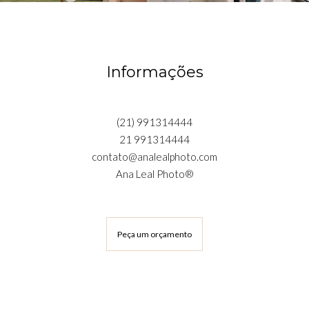
Informações
(21) 991314444
21 991314444
contato@analealphoto.com
Ana Leal Photo®
Peça um orçamento