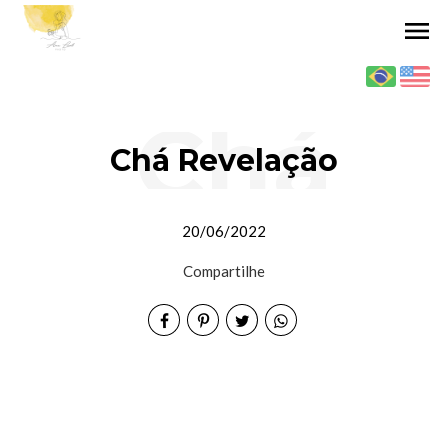
menu
Chá
Chá Revelação
20/06/2022
Revel
Compartilhe
ação